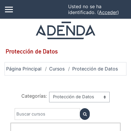
Salta al contenido principal
Usted no se ha
identificado. (
Acceder
)
PANEL LATERAL
Protección de Datos
MÁS
Página Principal
Cursos
Protección de Datos
ESPAÑOL - INTERNACIONAL ‎(ES)‎
Categorías:
Buscar cursos
BUSCAR CURSOS