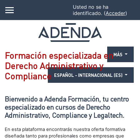
Usted no se ha
identificado. (
Acceder
)
PANEL LATERAL
Salta al contenido principal
Formación especializada en
MÁS
Derecho Administrativo y
Compliance
ESPAÑOL - INTERNACIONAL ‎(ES)‎
Bienvenido a Adenda Formación, tu centro
especializado en cursos de Derecho
Administrativo, Compliance y Legaltech.
En esta plataforma encontrarás nuestra oferta formativa
diseñada tanto para profesionales como empresas que